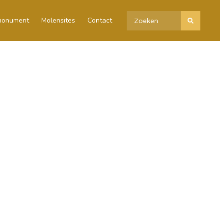
 monument
Molensites
Contact