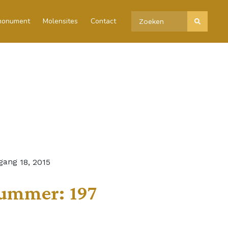
 monument
Molensites
Contact
gang
18, 2015
ummer:
197