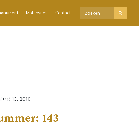
 monument
Molensites
Contact
gang
13, 2010
ummer:
143